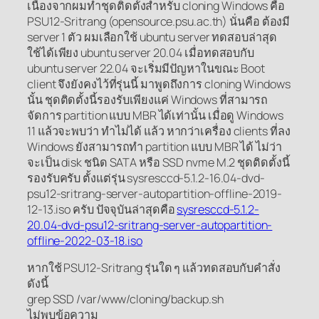
เนื่องจากผมทำชุดติดตั้งสำหรับ cloning Windows คือ
PSU12-Sritrang (opensource.psu.ac.th) นั่นคือ ต้องมี
server 1 ตัว ผมเลือกใช้ ubuntu server ทดสอบล่าสุด
ใช้ได้เพียง ubuntu server 20.04 เมื่อทดสอบกับ
ubuntu server 22.04 จะเริ่มมีปัญหาในขณะ Boot
client จึงยังคงไว้ที่รุ่นนี้ มาพูดถึงการ cloning Windows
นั้น ชุดติดตั้งนี้รองรับเพียงแค่ Windows ที่สามารถ
จัดการ partition แบบ MBR ได้เท่านั้น เมื่อดู Windows
11 แล้วจะพบว่า ทำไม่ได้ แล้ว หากว่าเครื่อง clients ที่ลง
Windows ยังสามารถทำ partition แบบ MBR ได้ ไม่ว่า
จะเป็น disk ชนิด SATA หรือ SSD nvme M.2 ชุดติดตั้งนี้
รองรับครับ ตั้งแต่รุ่น sysresccd-5.1.2-16.04-dvd-
psu12-sritrang-server-autopartition-offline-2019-
12-13.iso ครับ ปัจจุบันล่าสุดคือ
sysresccd-5.1.2-
20.04-dvd-psu12-sritrang-server-autopartition-
offline-2022-03-18.iso
หากใช้ PSU12-Sritrang รุ่นใด ๆ แล้วทดสอบกับคำสั่ง
ดังนี้
grep SSD /var/www/cloning/backup.sh
ไม่พบข้อความ