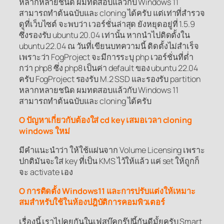
หลากหลายชนิด ผมทดสอบแล้วกับ Windows 11
สามารถทำต้นฉบับและ cloning ได้ครับ แต่เท่าที่สำรวจ
ดูที่เว็บไซต์ จะพบว่า เวอร์ชั่นล่าสุด ยังหยุดอยู่ที่ 1.5.9
ซึ่งรองรับ ubuntu 20.04 เท่านั้น หากนำไปติดตั้งใน
ubuntu 22.04 ณ วันที่เขียนบทความนี้ ติดตั้งไม่สำเร็จ
เพราะว่า FogProject จะมีการระบุ php เวอร์ชั่นที่ต่ำ
กว่า php8 ซึ่ง php8 เป็นค่า default ของ ubuntu 22.04
ครับ FogProject รองรับ M.2 SSD และรองรับ partition
หลากหลายชนิด ผมทดสอบแล้วกับ Windows 11
สามารถทำต้นฉบับและ cloning ได้ครับ
O ปัญหาเกี่ยวกับต้องใส่ cd key เสมอเวลา cloning
windows ใหม่
มีคำแนะนำว่า ให้ใช้แผ่นจาก Volume Licensing เพราะ
ปกติมันจะใส่ key ที่เป็น KMS ไว้ให้แล้ว แค่ set ให้ถูกก็
จะ activate เอง
O การติดตั้ง Windows11 และการปรับแต่งให้เหมาะ
สมสำหรับใช้ในห้องปฎิบัติการคอมพิวเตอร์
เรื่องนี้ เราไปคุยกันในเฟสบุ๊คกรุ๊ปนี้กันดีมั้ยครับ Smart