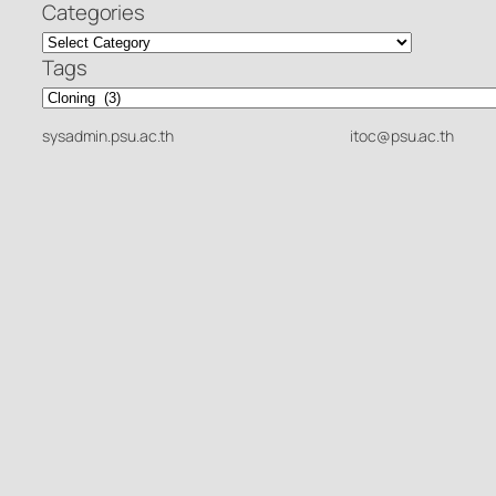
Categories
Tags
sysadmin.psu.ac.th
itoc@psu.ac.th