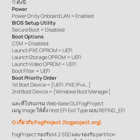
11
ดังนี้
Power
Power On by Onboard LAN = Enabled
BIOS Setup Utility
Secure Boot = Disabled
Boot Options
CSM = Disabled
Launch PXE OPROM = UEFI
Launch Storage OPROM = UEFI
Launch Video OPROM = UEFI
Boot Filter = UEFI
Boot Priority Order
1st Boot Device = [UEFI: PXE IPv4…]
2nd Boot Device = [Windows Boot Manager]
และที่โปรแกรม Web-base GUI FogProject
เมนู Image ให้ตั้ง Host EFI Exit Type แบบ REFIND_EFI
O เกี่ยวกับ FogProject (fogproject.org)
FogProject รองรับ M.2 SSD และรองรับ partition