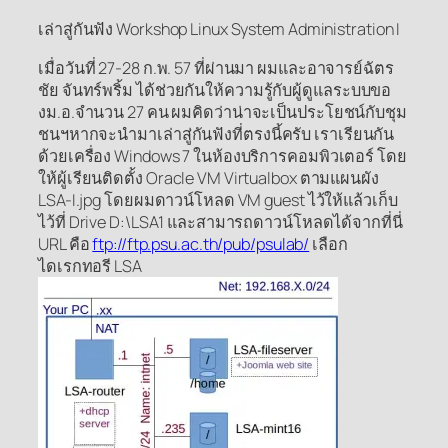
เล่าสู่กันฟัง Workshop Linux System Administration I
เมื่อวันที่ 27-28 ก.พ. 57 ที่ผ่านมา ผมและอาจารย์ฉัตร
ชัย จันทร์พริ้ม ได้ช่วยกันให้ความรู้กับผู้ดูแลระบบขอ
งม.อ.จำนวน 27 คน ผมคิดว่าน่าจะเป็นประโยชน์กับชุม
ชนฯหากจะนำมาเล่าสู่กันฟังที่ตรงนี้ครับ เราเรียนกัน
ด้วยเครื่อง Windows 7 ในห้องบริการคอมพิวเตอร์ โดย
ให้ผู้เรียนติดตั้ง Oracle VM Virtualbox ตามแผนผัง
LSA-I.jpg โดยผมดาวน์โหลด VM guest ไว้ให้แล้วเก็บ
ไว้ที่ Drive D:\LSA1 และสามารถดาวน์โหลดได้จากที่นี่
URL คือ
ftp://ftp.psu.ac.th/pub/psulab/
เลือก
ไดเรกทอรี LSA