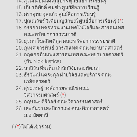
สุวัฒน์ อนันตคุณูปกร ศูนย์สื่อการเรียนรู้
เกียรติศักดิ์ คมขำ ศูนย์สื่อการเรียนรู้
ศรายุทธ จุลแก้ว ศูนย์สื่อการเรียนรู้
ปุณณวัชร์ วิเทียมญลักษณ์ ศูนย์สื่อการเรียนรู้ (
*
)
จรรยา เพชรหวน งานเทคโนโลยีและสารสนเทศ
คณะทรัพยากรธรรมชาติ
ยุวภา โฆสกิตติกุล คณะทรัพยากรธรรมชาติ
ภูเมศ จารุพันธ์ สารสนเทศ คณะพยาบาลศาสตร์
กฤตกร อินแพง สารสนเทศ คณะพยาบาลศาสตร์
(fb: Nick Justice)
นาลิวัน หีมเห็ม สำนักวิจัยและพัฒนา
ธีรวัฒน์ แตระกุล ฝ่ายวิจัยและบริการ คณะ
เภสัชศาสตร์
สุระเชษฐ์ วงศ์อารยพาณิช คณะ
วิศวกรรมศาสตร์ (
*
)
กฤษณะ คีรีวัลย์ คณะวิศวกรรมศาสตร์
เสะอันวา เสะบือราเฮง คณะศึกษาศาสตร์
ม.อ.ปัตตานี
( (
*
)
ไม่ได้เข้าร่วม)