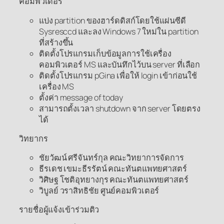
คอมพิวเตอร์
แบ่ง partition ของฮาร์ดดิสก์โดยใช้แผ่นซีดี
Sysresccd และลง Windows 7 ใหม่ใน partition
ที่สร้างขึ้น
ติดตั้งโปรแกรมเก็บข้อมูลการใช้เครื่อง
คอมพิวเตอร์ MS และบันทึกไว้บน server ที่เลือก
ติดตั้งโปรแกรม pGina เพื่อให้ login เข้าก่อนใช้
เครื่อง MS
ตั้งค่า message of today
สามารถตั้งเวลา shutdown จาก server โดยตรง
ได้
วิทยากร
ชัยวัฒน์ ศรีจันทร์กุล คณะวิทยาการจัดการ
ธีรเดช เขมะธีรรัตน์ คณะทันตแพทยศาสตร์
วิศิษฐ โชติอุทยางกุร คณะทันตแพทยศาสตร์
วิบูลย์ วราสิทธิชัย ศูนย์คอมพิวเตอร์
รายชื่อผู้แจ้งเข้าร่วมติว