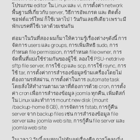
โปรแกรม editor ใน Linux และ vi, การตั้งค่า network
พื้นฐานที่เกี่ยวกับ server, วิธีการอัพเกรด และ ติดตั้ง
ซอฟต์แวร์ใหม่ ก็ใช้เวลาไป 1 วันกันเลยทีเดียว เพราะมี
พักเบรคที่ใช้เวลาด้วยเช่นกัน
ต่อมาในวันที่สอง ผมก็มาให้ความรู้เรื่องต่างๆดังนี้ การ
จัดการ users และ groups, การเพิ่มสิทธิ sudo, การ
กำหนด file permission, การกำหนด file owner, การ
จัดพื้นที่แบ่งใช้ร่วมกันของผู้ใช้, ลองใช้ PSU-netdrive
sftp file server, การใช้ cp และ scp, การใช้ rsync, การ
ใช้ tar, การตั้งค่าการสำรองข้อมูลข้ามเครื่องโดยไม่
ต้องถามรหัสผ่าน, การตั้งค่าในการ automate task
โดยสั่งให้ทำงานตามเวลาที่ต้องการด้วย cron, การตั้ง
ค่า cron เพื่อการสำรองข้อมูล joomla ทุกคืน, เพิ่มดิสก์
ใน Linux และทำการ mount new disk (mount
/backup-home 8 GB), การจัดการ fstab, การกู้คืน
server จาก backup files เช่น การสำรองข้อมูล file
server และ joomla web site, การกู้คืน file server และ
joomla web site
ในเวลา 2 วันนี้ ผมสอนไม่ทันอยู่เรื่องคือ การโคลนนิ่ง