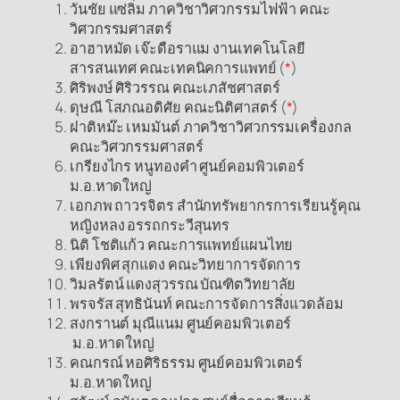
วันชัย แซ่ลิ่ม ภาควิชาวิศวกรรมไฟฟ้า คณะ
วิศวกรรมศาสตร์
อาฮาหมัด เจ๊ะดือราแม งานเทคโนโลยี
สารสนเทศ คณะเทคนิคการแพทย์ (
*
)
ศิริพงษ์ ศิริวรรณ คณะเภสัชศาสตร์
ดุษณี โสภณอดิศัย คณะนิติศาสตร์ (
*
)
ฝาติหม๊ะ เหมมันต์ ภาควิชาวิศวกรรมเครื่องกล
คณะวิศวกรรมศาสตร์
เกรียงไกร หนูทองคำ ศูนย์คอมพิวเตอร์
ม.อ.หาดใหญ่
เอกภพ ถาวรจิตร สำนักทรัพยากรการเรียนรู้คุณ
หญิงหลง อรรถกระวีสุนทร
นิติ โชติแก้ว คณะการแพทย์แผนไทย
เพียงพิศ สุกแดง คณะวิทยาการจัดการ
วิมลรัตน์ แดงสุวรรณ บัณฑิตวิทยาลัย
พรจรัส สุทธินันท์ คณะการจัดการสิ่งแวดล้อม
สงกรานต์ มุณีแนม ศูนย์คอมพิวเตอร์
ม.อ.หาดใหญ่
คณกรณ์ หอศิริธรรม ศูนย์คอมพิวเตอร์
ม.อ.หาดใหญ่