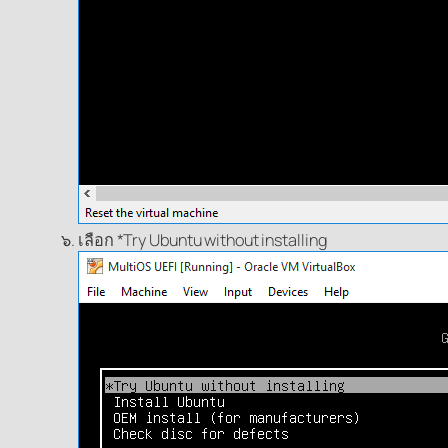
เลือก *Try Ubuntu without installing