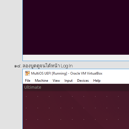
ลองบูตดูจนได้หน้า Log In