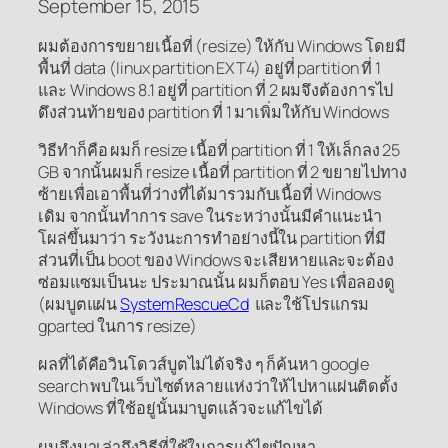
September 15, 2015
ผมต้องการขยายเนื้อที่ (resize) ให้กับ Windows โดยมี
พื้นที่ data (linux partition EXT4) อยู่ที่ partition ที่ 1
และ Windows 8.1 อยู่ที่ partition ที่ 2 ผมจึงต้องการไป
ดึงส่วนท้ายของ partition ที่ 1 มาเพิ่มให้กับ Windows
วิธีทำก็คือ ผมก็ resize เนื้อที่ partition ที่ 1 ให้เล็กลง 25
GB จากนั้นผมก็ resize เนื้อที่ partition ที่ 2 ขยายไปทาง
ซ้ายเพื่อเอาพื้นที่ว่างที่ได้มารวมกับเนื้อที่ Windows
เดิม จากนั้นทำการ save ในระหว่างนั้นมีคำแนะนำ
โผล่ขึ้นมาว่า ระวังนะการทำอย่างนี้ใน partition ที่มี
ส่วนที่เป็น boot ของ Windows จะเสียหายและจะต้อง
ซ่อมแซมเป็นนะ ประมาณนั้น ผมก็ตอบ Yes เพื่อลองดู
(ผมบูตแผ่น
SystemRescueCd
และใช้โปรแกรม
gparted ในการ resize)
ผลที่ได้คือวินโดวส์บูตไม่ได้จริง ๆ ก็ค้นหา google
search พบในเว็บไซต์หลายแห่งว่าให้ไปหาแผ่นติดตั้ง
Windows ที่ใช้อยู่นั้นมาบูตแล้วจะแก้ไขได้
ผมจึงมาเล่าถึงวิธีที่ใช้ในการแก้ไขปัญหา