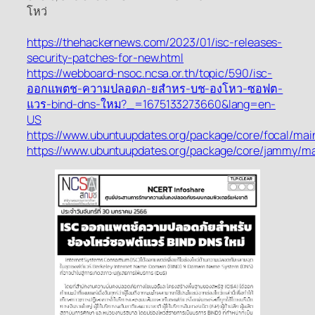
โหว่
https://thehackernews.com/2023/01/isc-releases-
security-patches-for-new.html
https://webboard-nsoc.ncsa.or.th/topic/590/isc-
ออกแพตช-ความปลอดภ-ยสำหร-บช-องโหว-ซอฟต-
แวร-bind-dns-ใหม?_=1675133273660&lang=en-
US
https://www.ubuntuupdates.org/package/core/focal/mai
https://www.ubuntuupdates.org/package/core/jammy/ma