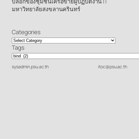
บล็อกของชุมชนเครือข่ายผู้ปฏิบัติงาน IT
มหาวิทยาลัยสงขลานครินทร์
Categories
Tags
sysadmin.psu.ac.th
itoc@psu.ac.th