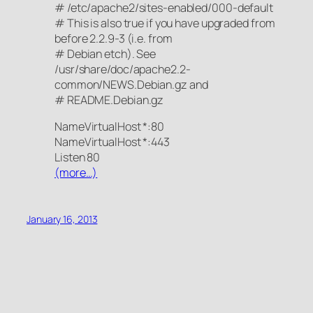
# /etc/apache2/sites-enabled/000-default
# This is also true if you have upgraded from
before 2.2.9-3 (i.e. from
# Debian etch). See
/usr/share/doc/apache2.2-
common/NEWS.Debian.gz and
# README.Debian.gz
NameVirtualHost *:80
NameVirtualHost *:443
Listen 80
(more…)
January 16, 2013