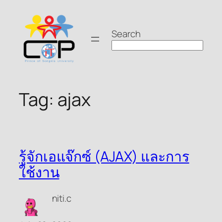
Skip
to
Search
content
Tag:
ajax
รู้จักเอแจ๊กซ์ (AJAX) และการ
ใช้งาน
niti.c