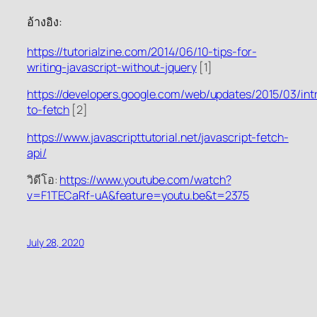
อ้างอิง:
https://tutorialzine.com/2014/06/10-tips-for-
writing-javascript-without-jquery
[1]
https://developers.google.com/web/updates/2015/03/int
to-fetch
[2]
https://www.javascripttutorial.net/javascript-fetch-
api/
วิดีโอ:
https://www.youtube.com/watch?
v=F1TECaRf-uA&feature=youtu.be&t=2375
July 28, 2020