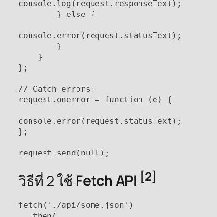
console.log(request.responseText);

        } else {

console.error(request.statusText);

        }

    }

};

// Catch errors:

request.onerror = function (e) {

console.error(request.statusText);

};

[2]
วิธีที่ 2 ใช้
Fetch API
fetch('./api/some.json')

  .then(
