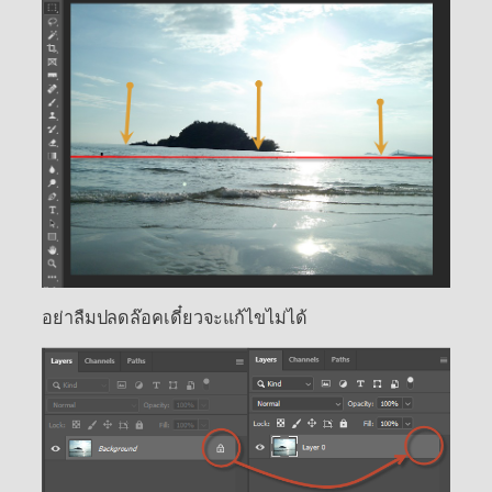
อย่าลืมปลดล๊อคเดี๋ยวจะแก้ไขไม่ได้