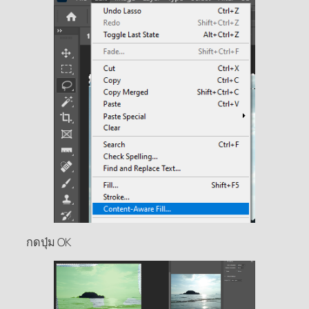
กดปุ่ม OK