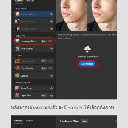
หลังจาก Download แล้ว จะมี Presets ให้เลือกดังภาพ