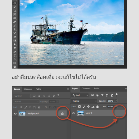
อย่าลืมปลดล๊อคเดี๋ยวจะแก้ไขไม่ได้ครับ