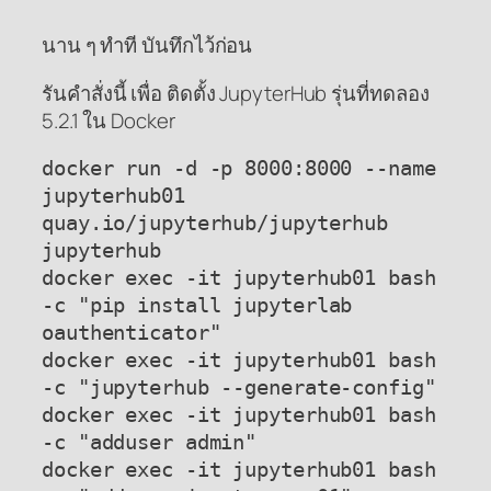
นาน ๆ ทำที บันทึกไว้ก่อน
รันคำสั่งนี้ เพื่อ ติดตั้ง JupyterHub รุ่นที่ทดลอง
5.2.1 ใน Docker
docker run -d -p 8000:8000 --name 
jupyterhub01 
quay.io/jupyterhub/jupyterhub 
jupyterhub

docker exec -it jupyterhub01 bash 
-c "pip install jupyterlab 
oauthenticator"

docker exec -it jupyterhub01 bash 
-c "jupyterhub --generate-config"

docker exec -it jupyterhub01 bash 
-c "adduser admin"

docker exec -it jupyterhub01 bash 