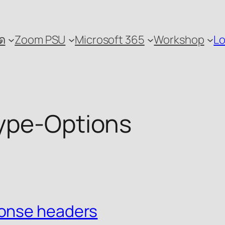
ด
Zoom PSU
Microsoft 365
Workshop
Lo
ype-Options
onse headers