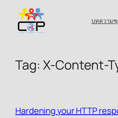
Skip
to
บทความชุ
content
Tag:
X-Content-T
Hardening your HTTP resp