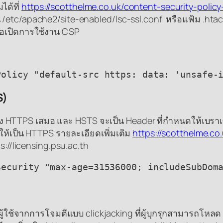
ได้ที่
https://scotthelme.co.uk/content-security-policy
น /etc/apache2/site-enabled/lsc-ssl.conf หรือแฟ้ม .htac
พื่อเปิดการใช้งาน CSP
Policy "default-src https: data: 'unsafe-
S)
 ไปยัง HTTPS เสมอ และ HSTS จะเป็น Header ที่กำหนดให้เบ
บให้เป็น HTTPS รายละเอียดเพิ่มเติม
https://scotthelme.co.
ps://licensing.psu.ac.th
Security "max-age=31536000; includeSubDom
้ใช้จากการโจมตีแบบ clickjacking ที่ผู้บุกรุกสามารถโหลด